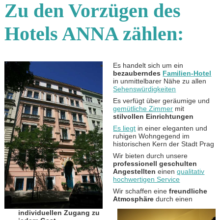
Zu den Vorzügen des
Hotels ANNA zählen:
Es handelt sich um ein
bezauberndes
Familien-Hotel
in unmittelbarer Nähe zu allen
Sehenswürdigkeiten
Es verfügt über geräumige und
gemütliche Zimmer
mit
stilvollen Einrichtungen
Es liegt
in einer eleganten und
ruhigen Wohngegend im
historischen Kern der Stadt Prag
Wir bieten durch unsere
professionell geschulten
Angestellten
einen
qualitativ
hochwertigen Service
Wir schaffen eine
freundliche
Atmosphäre
durch einen
individuellen Zugang zu