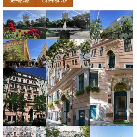
Экстерьер
Cертифика́т