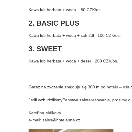
Kawa lub herbata + woda 80 CZK/os.
2. BASIC PLUS
Kawa lub herbata + woda + sok 2dl 100 CZK/os.
3. SWEET
Kawa lub herbata + woda + deser 200 CZK/os.
Garaż na życzenie znajduje się 300 m od hotelu – usług
Jeśli wzbudziliśmyPaństwa zainteresowanie, prosimy o k
Kateřina Málková
e-mail: sales@hotelanna.cz