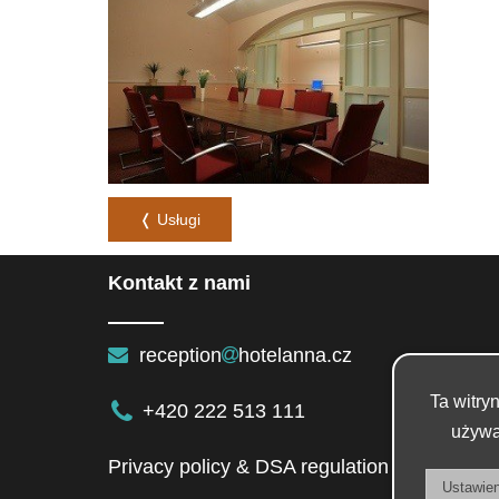
❬ Usługi
Kontakt z nami
reception
hotelanna.cz
Ta witry
+420 222 513 111
używa
Privacy policy & DSA regulation