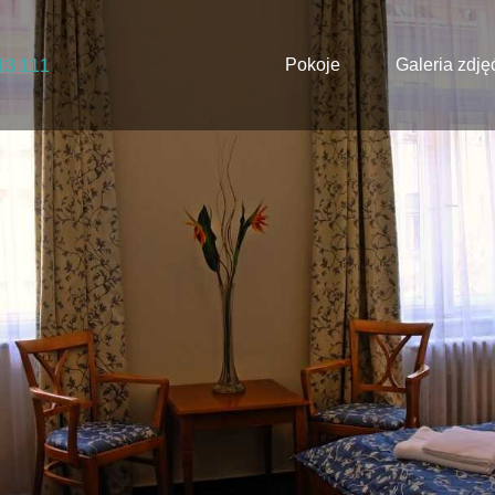
Pokoje
Galeria zdję
13 111