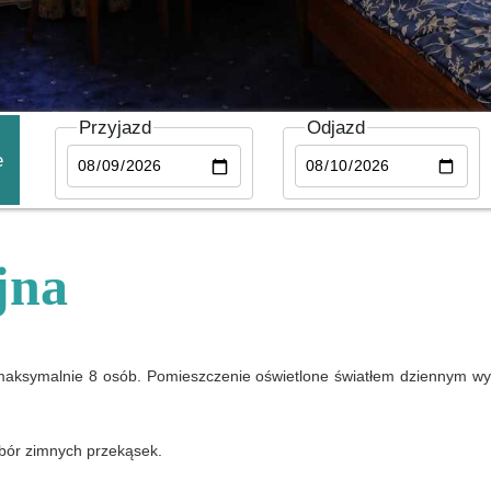
Przyjazd
Odjazd
e
jna
maksymalnie 8 osób. Pomieszczenie oświetlone światłem dziennym wyp
bór zimnych przekąsek.