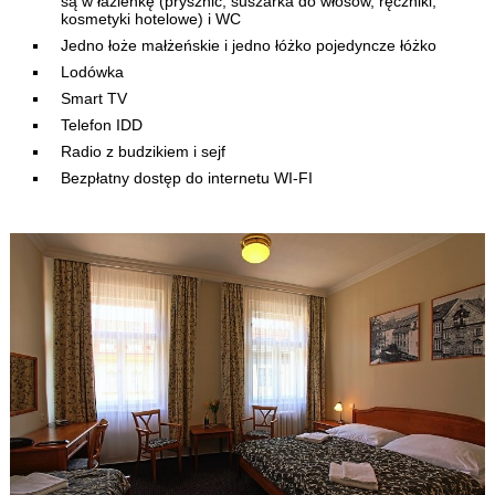
są w łazienkę (prysznic, suszarka do włosów, ręczniki,
kosmetyki hotelowe) i WC
Jedno łoże małżeńskie i jedno łóżko pojedyncze łóżko
Lodówka
Smart TV
Telefon IDD
Radio z budzikiem i sejf
Bezpłatny dostęp do internetu WI-FI