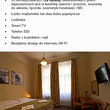
20 klimatyzowanych (
za opłatą
) dwuosobowych pokoi
wyposażonych jest w łazienkę (wanna / prysznic, suszarkę
do włosów, ręczniki, kosmetyki hotelowe) i WC
Łóżko małżeńskie lub dwa łóżka pojedyncze
Lodówka
Smart TV
Telefon IDD
Radio z budzikiem i sejf
Bezpłatny dostęp do internetu WI-FI