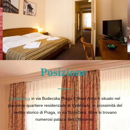
Posizione
Hotel Anna
in via Budecska Praga L'Hotel Anna è situato nel
piacevole quartiere residenziale di Vinohrady, in prossimità del
centro storico di Praga, in via Budečská, dove si trovano
numerosi palazzi dell´Ottocento.