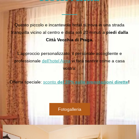
Questo piccolo e incantevole hotel si trova in una strada
tranquilla vicino al centro e dista soli 20 minuti a
piedi dalla
Città Vecchia di Praga.
L’approccio personalizzato, il personale accogliente e
professionale
dell’hotel Anna
vi farà sentire come a casa
vostra.
Offerta speciale:
sconto
del 20% sulle prenotazioni dirette
!
Fotogalleria